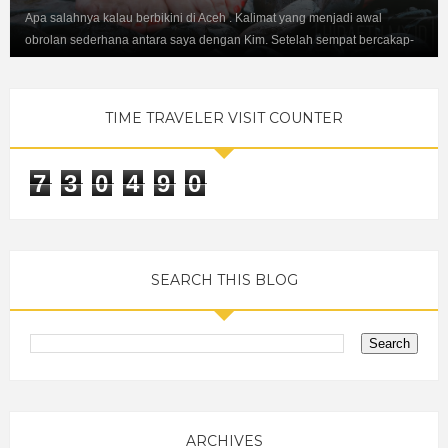
Apa salahnya kalau berbikini di Aceh . Kalimat yang menjadi awal
obrolan sederhana antara saya dengan Kim. Setelah sempat bercakap-
cakap...
TIME TRAVELER VISIT COUNTER
7
3
0
4
9
0
SEARCH THIS BLOG
ARCHIVES