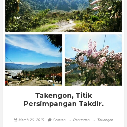
Takengon, Titik
Persimpangan Takdir.
March 26, 2015
Coretan
-
Renungan
-
Takengon