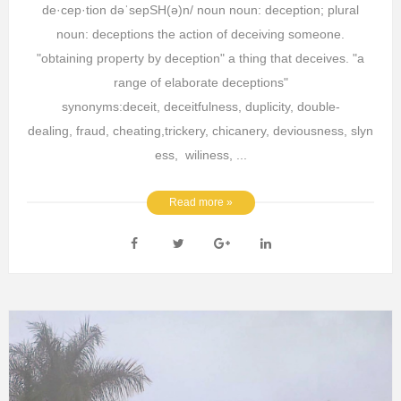
de·cep·tion dəˈsepSH(ə)n/ noun noun: deception; plural
noun: deceptions the action of deceiving someone.
"obtaining property by deception" a thing that deceives. "a
range of elaborate deceptions"
synonyms:deceit, deceitfulness, duplicity, double-
dealing, fraud, cheating,trickery, chicanery, deviousness, slyn
ess, wiliness, ...
Read more »