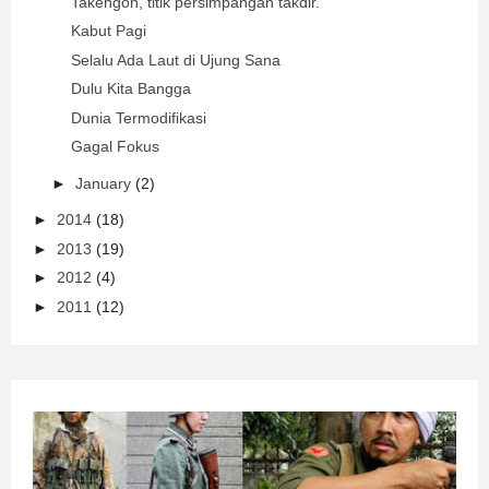
Takengon, titik persimpangan takdir.
Kabut Pagi
Selalu Ada Laut di Ujung Sana
Dulu Kita Bangga
Dunia Termodifikasi
Gagal Fokus
►
January
(2)
►
2014
(18)
►
2013
(19)
►
2012
(4)
►
2011
(12)