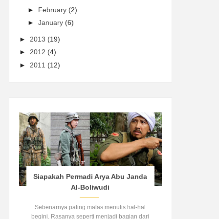
►
February
(2)
►
January
(6)
►
2013
(19)
►
2012
(4)
►
2011
(12)
Siapakah Permadi Arya Abu Janda
Al-Boliwudi
Sebenarnya paling malas menulis hal-hal
begini. Rasanya seperti menjadi bagian dari