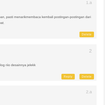
pan, pasti menarikmembaca kembali postingan-postingan dari
at.
Delete
Blog riio desainnya jelekk
Reply
Delete