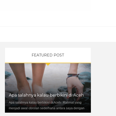
FEATURED POST
Apa salahnya kalau berbikini di Aceh
Apa salahnya kalau berbikini di Aceh . Kalimat yang
menjadi awal obrolan sederhana antara saya dengan
Kim. Setelah sempat bercakap-cakap...