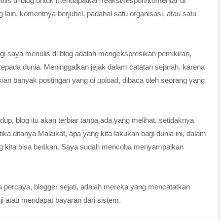
lis di blog untuk mendapatkan reaksi/respon/komentar di
ng lain, komentnya berjubel, padahal satu organisasi, atau satu
Bagi saya menulis di blog adalah mengekspresikan pemikiran,
epada dunia. Meninggalkan jejak dalam catatan sejarah, karena
ekian banyak postingan yang di upload, dibaca oleh seorang yang
up, blog itu akan terbiar tanpa ada yang melihat, setidaknya
ika ditanya Malaikat, apa yang kita lakukan bagi dunia ini, dalam
ng kita bisa berikan. Saya sudah mencoba menyampaikan
ya percaya, blogger sejati, adalah mereka yang mencatatkan
ji atau mendapat bayaran dari sistem.