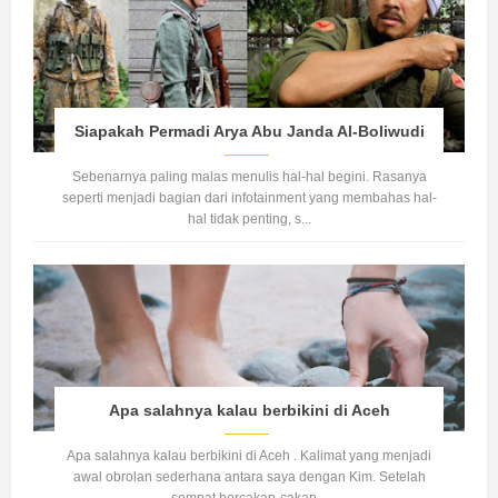
Siapakah Permadi Arya Abu Janda Al-Boliwudi
Sebenarnya paling malas menulis hal-hal begini. Rasanya
seperti menjadi bagian dari infotainment yang membahas hal-
hal tidak penting, s...
Apa salahnya kalau berbikini di Aceh
Apa salahnya kalau berbikini di Aceh . Kalimat yang menjadi
awal obrolan sederhana antara saya dengan Kim. Setelah
sempat bercakap-cakap...